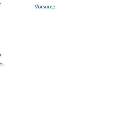
e
Vorsorge
r
r.