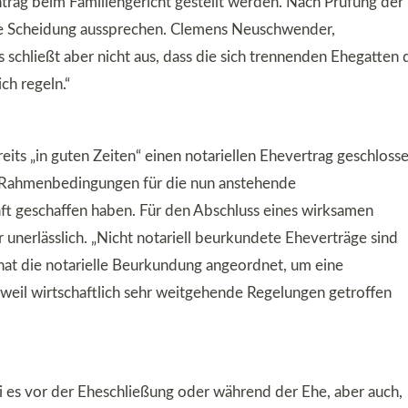
trag beim Familiengericht gestellt werden. Nach Prüfung der
ie Scheidung aussprechen. Clemens Neuschwender,
schließt aber nicht aus, dass die sich trennenden Ehegatten 
ch regeln.“
its „in guten Zeiten“ einen notariellen Ehevertrag geschlosse
die Rahmenbedingungen für die nun anstehende
t geschaffen haben. Für den Abschluss eines wirksamen
unerlässlich. „Nicht notariell beurkundete Eheverträge sind
t die notarielle Beurkundung angeordnet, um eine
 weil wirtschaftlich sehr weitgehende Regelungen getroffen
i es vor der Eheschließung oder während der Ehe, aber auch,