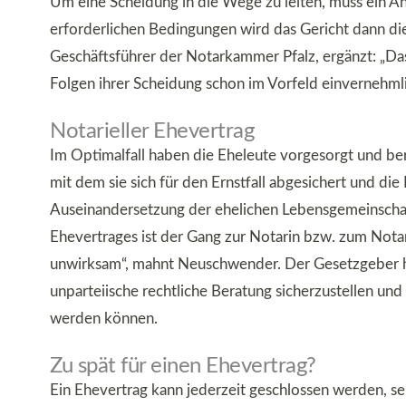
Um eine Scheidung in die Wege zu leiten, muss ein An
erforderlichen Bedingungen wird das Gericht dann d
Geschäftsführer der Notarkammer Pfalz, ergänzt: „Das 
Folgen ihrer Scheidung schon im Vorfeld einvernehmli
Notarieller Ehevertrag
Im Optimalfall haben die Eheleute vorgesorgt und bere
mit dem sie sich für den Ernstfall abgesichert und 
Auseinandersetzung der ehelichen Lebensgemeinschaf
Ehevertrages ist der Gang zur Notarin bzw. zum Notar 
unwirksam“, mahnt Neuschwender. Der Gesetzgeber ha
unparteiische rechtliche Beratung sicherzustellen und
werden können.
Zu spät für einen Ehevertrag?
Ein Ehevertrag kann jederzeit geschlossen werden, se